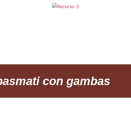
CETAS
SOBRE
PROY
 basmati con gambas