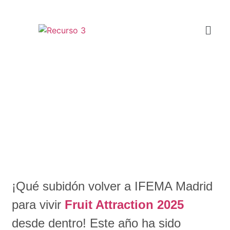
Mi paso por Fruit Attraction
2025: el tomate andaluz
conquista Gusto del Sur y
Factoría Chef
¡Qué subidón volver a IFEMA Madrid
para vivir
Fruit Attraction 2025
desde dentro! Este año ha sido