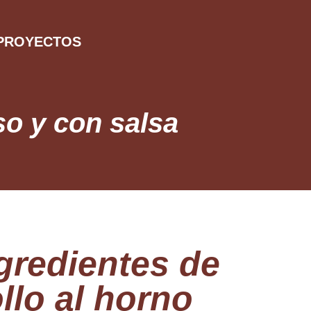
PROYECTOS
so y con salsa
gredientes de
llo al horno