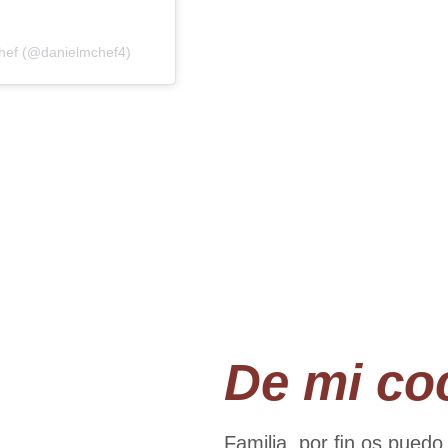
Chef (@danielmchef4)
De mi co
Familia, por ﬁn os puedo