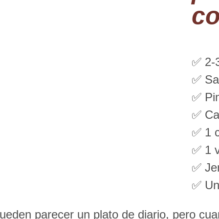
co
✅ 2-
✅ Sa
✅ Pi
✅ Ca
✅ 1 c
✅ 1 
✅ Jen
✅ Un
ueden parecer un plato de diario, pero c