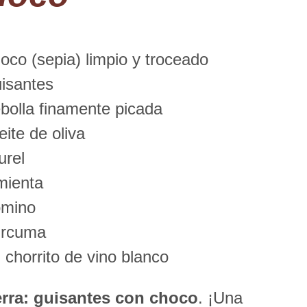
co (sepia) limpio y troceado
isantes
bolla finamente picada
ite de oliva
urel
mienta
mino
rcuma
chorrito de vino blanco
ierra: guisantes con choco
. ¡Una