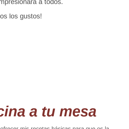
impresionará a todos.
os los gustos!
cina a tu mesa
 ofrecer mis recetas básicas para que os la