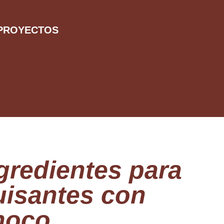
PROYECTOS
gredientes para
isantes con
hoco