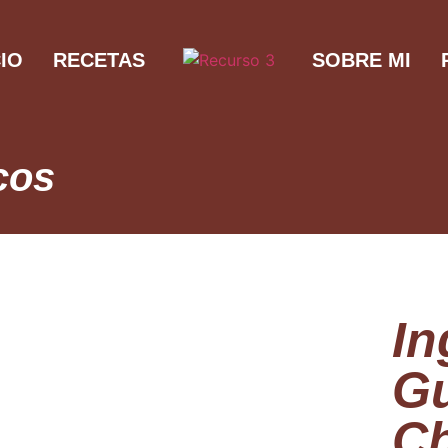
CIO
RECETAS
SOBRE MI
cos
In
Gu
C