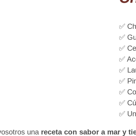
✅ Cho
✅ Gu
✅ Ce
✅ Ace
✅ La
✅ Pi
✅ Co
✅ Cú
✅ Un 
 vosotros una
receta con sabor a mar
y t