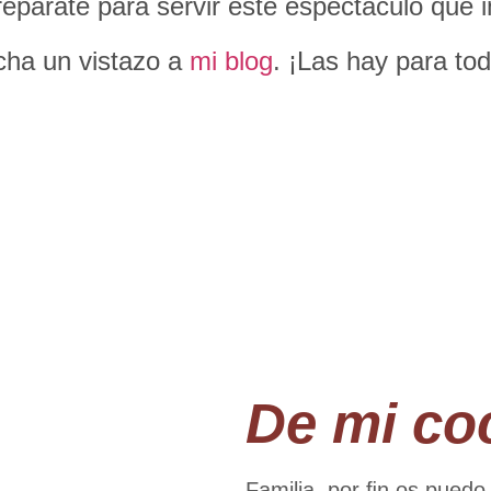
prepárate para servir este espectáculo que 
cha un vistazo a
mi blog
. ¡Las hay para tod
De mi co
Familia, por ﬁn os puedo