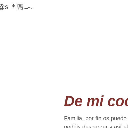
@s 👨🏼‍🍳.
De mi co
Familia, por ﬁn os puedo
podáis descargar y así el