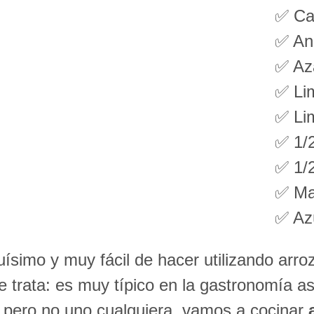
✅ C
✅ Aní
✅ Az
✅ Li
✅ Li
✅ 1/
✅ 1/
✅ Ma
✅ Az
ísimo y muy fácil de hacer utilizando arr
e trata: es muy típico en la gastronomía as
 pero no uno cualquiera, vamos a cocinar