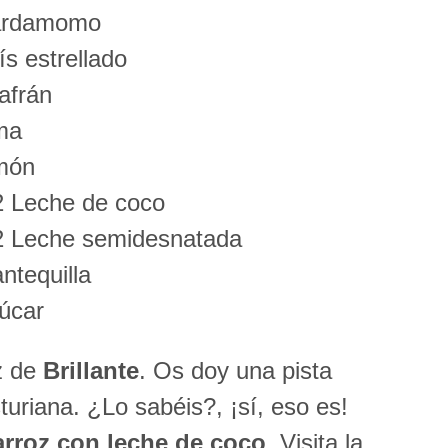
ardamomo
s estrellado
afrán
ma
món
2 Leche de coco
2 Leche semidesnatada
ntequilla
úcar
oz de
Brillante
. Os doy una pista
turiana. ¿Lo sabéis?, ¡sí, eso es!
arroz con leche de coco
. Visita la