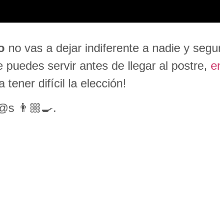
o
no vas a dejar indiferente a nadie y segu
e puedes servir antes de llegar al postre,
e
tener difícil la elección!
@s 👨🏼‍🍳.