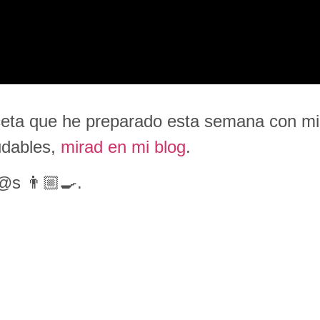
ceta que he preparado esta semana con m
udables,
mirad en mi blog
.
@s 👨🏼‍🍳.