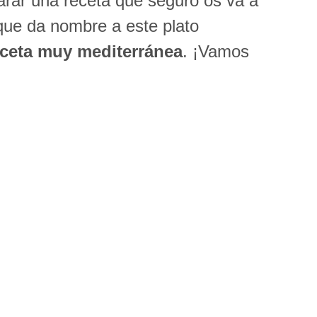
arar una receta que seguro os va a
que da nombre a este plato
eceta muy mediterránea
. ¡Vamos