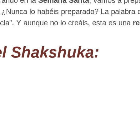
trando en la
Semana Santa
, vamos a prep
 ¿Nunca lo habéis preparado? La palabra 
zcla”. Y aunque no lo creáis, esta es una
r
l Shakshuka: