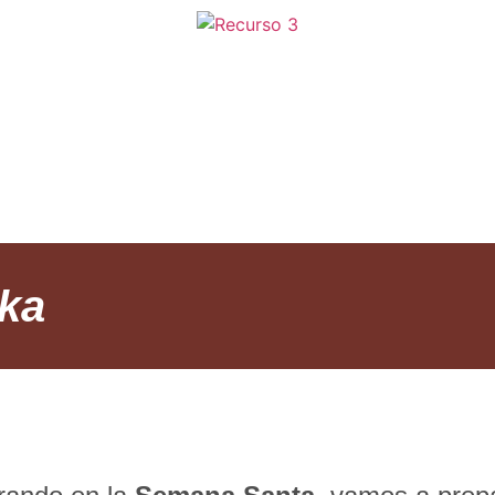
CETAS
SOBRE
PROY
ka