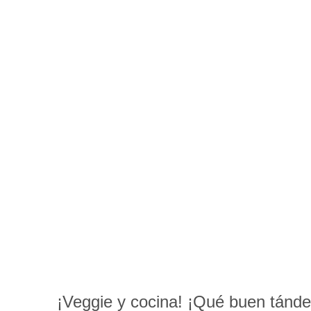
INICIO
RE
Gastronomía y horta
Almería!
¡Veggie y cocina! ¡Qué buen tánde